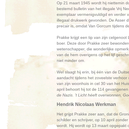
Op 21 maart 1945 wordt hij niettemin
bestemd bulletin van het illegale Vrij N
exemplaar vermenigvuldigd en verder v
illegaal drukwerk gevonden. De Asser dr
precair is, omdat Van Gorcum tijdens de 
Prakke krijgt een tip van zijn celgenoot
boer. Deze door Prakke zeer bewonderd
wetenschapper, die wonderlijke opmerkin
van de hem overigens op het lijf geschr
niet minder om.
Wel slaagt hij erin, bij één van de Duit
aandacht tijdens het zoveelste verhoor n
van zijn woonhuis in cel 30 van het Hu
april behoort hij tot de 114 gevangenen 
de Nazis. 't Licht héeft overwonnen, God
Hendrik Nicolaas Werkman
Het grijpt Prakke zeer aan, dat de Gro
schilder en schrijver, op 10 april zond
wordt. Hij wordt op 13 maart opgepakt d