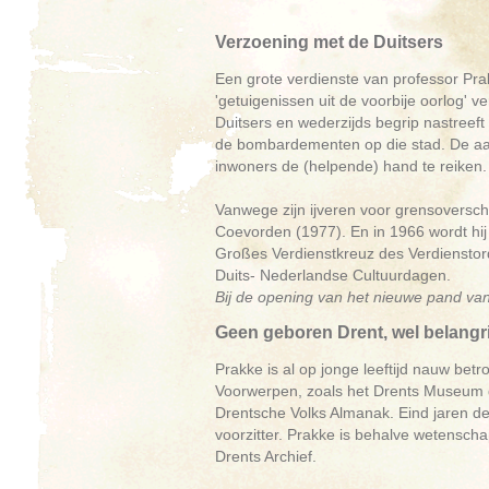
Verzoening met de Duitsers
Een grote verdienste van professor Pra
'getuigenissen uit de voorbije oorlog' v
Duitsers en wederzijds begrip nastreeft 
de bombardementen op die stad. De aanb
inwoners de (helpende) hand te reiken.
Vanwege zijn ijveren voor grensoversc
Coevorden (1977). En in 1966 wordt hij
Großes Verdienstkreuz des Verdienstord
Duits- Nederlandse Cultuurdagen.
Bij de opening van het nieuwe pand van
Geen geboren Drent, wel belangri
Prakke is al op jonge leeftijd nauw b
Voorwerpen, zoals het Drents Museum 
Drentsche Volks Almanak. Eind jaren der
voorzitter. Prakke is behalve wetenscha
Drents Archief.