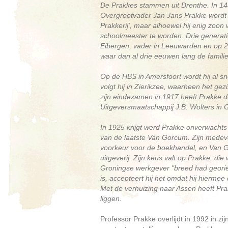
De Prakkes stammen uit Drenthe. In 144
Overgrootvader Jan Jans Prakke wordt 
Prakkerij', maar alhoewel hij enig zoon
schoolmeester te worden. Drie generat
Eibergen, vader in Leeuwarden en op 26
waar dan al drie eeuwen lang de familie
Op de HBS in Amersfoort wordt hij al s
volgt hij in Zierikzee, waarheen het gezi
zijn eindexamen in 1917 heeft Prakke de 
Uitgeversmaatschappij J.B. Wolters in G
In 1925 krijgt werd Prakke onverwachts
van de laatste Van Gorcum. Zijn medeve
voorkeur voor de boekhandel, en Van Go
uitgeverij. Zijn keus valt op Prakke, d
Groningse werkgever "breed had georiën
is, accepteert hij het omdat hij hiermee
Met de verhuizing naar Assen heeft Prak
liggen.
Professor Prakke overlijdt in 1992 in zi