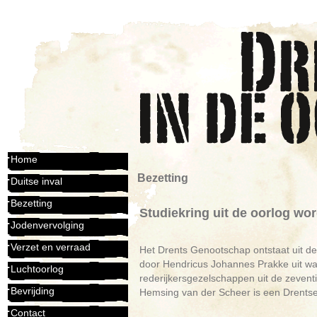
Home
Bezetting
Duitse inval
Bezetting
Studiekring uit de oorlog w
Jodenvervolging
Verzet en verraad
Het Drents Genootschap ontstaat uit de
door Hendricus Johannes Prakke uit wat 
Luchtoorlog
rederijkersgezelschappen uit de zeven
Bevrijding
Hemsing van der Scheer is een Drentse
Contact