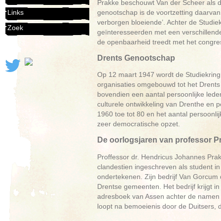
Prakke beschouwt Van der Scheer als d
genootschap is de voortzetting daarvan.
Links
verborgen bloeiende’. Achter de Studiek
Zoek
geïnteresseerden met een verschillende 
de openbaarheid treedt met het congres
Drents Genootschap
Op 12 maart 1947 wordt de Studiekring 
organisaties omgebouwd tot het Drents 
bovendien een aantal persoonlijke leden
culturele ontwikkeling van Drenthe en p
1960 toe tot 80 en het aantal persoonli
zeer democratische opzet.
De oorlogsjaren van professor P
Proffessor dr. Hendricus Johannes Pra
clandestien ingeschreven als student in
ondertekenen. Zijn bedrijf Van Gorcum 
Drentse gemeenten. Het bedrijf krijgt 
adresboek van Assen achter de namen 
loopt na bemoeienis door de Duitsers, 