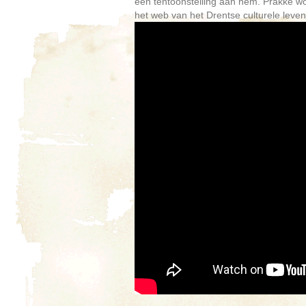
een tentoonstelling aan hem. Prakke wor
het web van het Drentse culturele leve