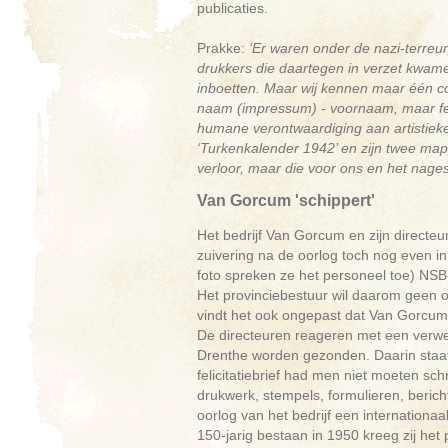
publicaties.
Prakke:
‘Er waren onder de nazi-terreur
drukkers die daartegen in verzet kwamen;
inboetten. Maar wij kennen maar één col
naam (impressum) - voornaam, maar fel
humane verontwaardiging aan artistieke
‘Turkenkalender 1942’ en zijn twee map
verloor, maar die voor ons en het nagesl
Van Gorcum 'schippert'
Het bedrijf Van Gorcum en zijn directeu
zuivering na de oorlog toch nog even i
foto spreken ze het personeel toe) NS
Het provinciebestuur wil daarom geen 
vindt het ook ongepast dat Van Gorcum 
De directeuren reageren met een verwe
Drenthe worden gezonden. Daarin staat 
felicitatiebrief had men niet moeten sc
drukwerk, stempels, formulieren, beric
oorlog van het bedrijf een internationa
150-jarig bestaan in 1950 kreeg zij het 