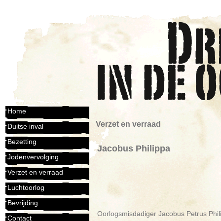
Home
Verzet en verraad
Duitse inval
Bezetting
Jacobus Philippa
Jodenvervolging
Verzet en verraad
Luchtoorlog
Bevrijding
Oorlogsmisdadiger Jacobus Petrus Philip
Contact