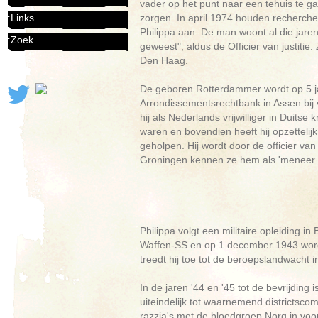
vader op het punt naar een tehuis te ga
zorgen. In april 1974 houden recherch
Links
Philippa aan. De man woont al die jaren in
Zoek
geweest", aldus de Officier van justitie
Den Haag.
De geboren Rotterdammer wordt op 5 ja
Arrondissementsrechtbank in Assen bij 
hij als Nederlands vrijwilliger in Duitse 
waren en bovendien heeft hij opzettelij
geholpen. Hij wordt door de officier va
Groningen kennen ze hem als 'meneer Ki
Philippa volgt een militaire opleiding i
Waffen-SS en op 1 december 1943 wordt h
treedt hij toe tot de beroepslandwacht 
In de jaren '44 en '45 tot de bevrijding
uiteindelijk tot waarnemend districtscom
razzia's met de bloedgroep Norg in voo