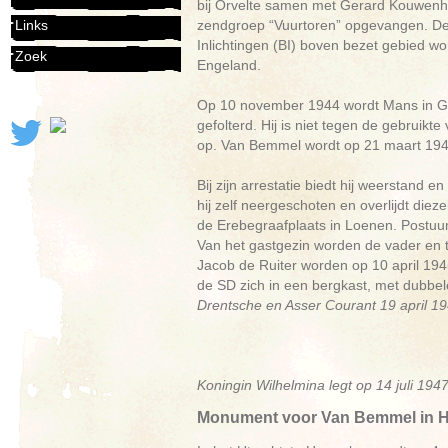
bij Orvelte samen met Gerard Kouwenho
zendgroep “Vuurtoren” opgevangen. De 
Links
Inlichtingen (BI) boven bezet gebied
Zoek
Engeland.
Op 10 november 1944 wordt Mans in Gro
gefolterd. Hij is niet tegen de gebrui
op. Van Bemmel wordt op 21 maart 1945 
Bij zijn arrestatie biedt hij weerstand e
hij zelf neergeschoten en overlijdt dieze
de Erebegraafplaats in Loenen. Postuu
Van het gastgezin worden de vader en t
Jacob de Ruiter worden op 10 april 194
de SD zich in een bergkast, met dubbel
Drentsche en Asser Courant 19 april 1
Koningin Wilhelmina legt op 14 juli 194
Monument voor Van Bemmel in 