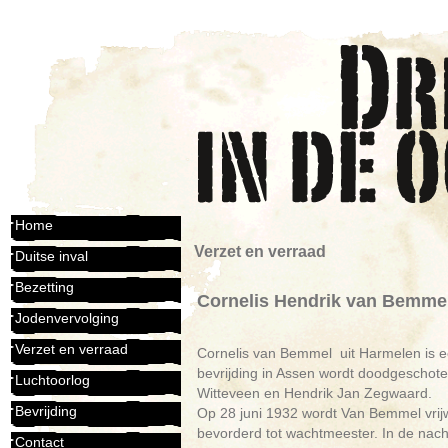
Home
Verzet en verraad
Duitse inval
Bezetting
Cornelis Hendrik van Bemme
Jodenvervolging
Verzet en verraad
Cornelis van Bemmel uit Harmelen is e
bevrijding in Assen wordt doodgeschote
Luchtoorlog
Witteveen en Hendrik Jan Zegwaard.
Bevrijding
Op 28 juni 1932 wordt Van Bemmel vrijwi
bevorderd tot wachtmeester. In de nach
Contact