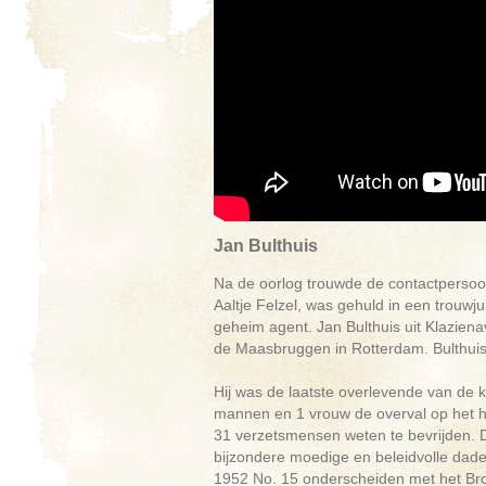
Jan Bulthuis
Na de oorlog trouwde de contactpersoo
Aaltje Felzel, was gehuld in een trouw
geheim agent. Jan Bulthuis uit Klazie
de Maasbruggen in Rotterdam. Bulthuis
Hij was de laatste overlevende van de
mannen en 1 vrouw de overval op het hu
31 verzetsmensen weten te bevrijden. De
bijzondere moedige en beleidvolle daden
1952 No. 15 onderscheiden met het Br