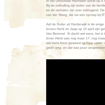
In het Utrechtste Harmelen wordt op 4
Bij de onthulling zijn leden van de fami
en de verhalen zijn zeer indringend. De 
van der Steeg, die via een oproep bij 
Aaf de Ruiter uit Harderwijk is de enig
broers Henk en Jaap op 10 april zijn ge
Van Bemmel.
'Ik dacht wel eens, het is
broer Henk was nog maar 17, nog maar
wel eens boos geweest op haar vader, 
gezin weg, en dat was jouw verantwoorde