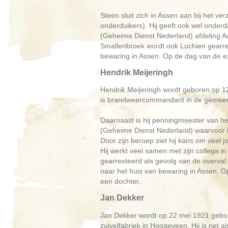
Steen sluit zich in Assen aan bij het ver
onderduikers). Hij geeft ook wel onde
(Geheime Dienst Nederland) afdeling As
Smallenbroek wordt ook Luchien gearres
bewaring in Assen. Op de dag van de ex
Hendrik Meijeringh
Hendrik Meijeringh wordt geboren op 12
is brandweercommandant in de gemeen
Daarnaast is hij penningmeester van 
(Geheime Dienst Nederland) waarvoor hi
Door zijn beroep ziet hij kans om veel
Hij werkt veel samen met zijn collega 
gearresteerd als gevolg van de overval
naar het huis van bewaring in Assen. Op
een dochter.
Jan Dekker
Jan Dekker wordt op 22 mei 1921 gebore
zuivelfabriek in Hoogeveen. Hij is net als