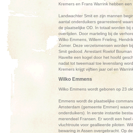
Kremers en Frans Warrink hebben een a
Landwachter Smit en zijn mannen begin
aantal onderduikers gearresteerd waa
de plaatselijke OD. In totaal worden bi
overlijden. Door marteling bij de verho
Wilko Emmens, Willem Frieling, Hendri
Zomer. Deze verzetsmensen worden bij 
Smit gedood. Arrestant Roelof Bouman 
Havelte een kogel door het hoofd gesch
nadat tot tweemaal toe levenslang wordt
Kremers krijgt vijftien jaar cel en Warrin
Wilko Emmens
Wilko Emmens wordt geboren op 23 okto
Emmens wordt de plaatselijke commanda
Amsterdam (gemeente Emmen) waarvan hi
onderduikers). In eerste instantie best
merendeel Fransen. Er wordt een heel eff
vluchtroute voor geallieerde piloten. 
bewaring in Assen overgebracht. Op de 