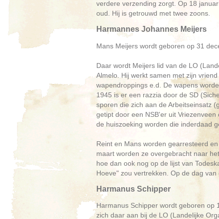
verdere verzending zorgt. Op 18 januari
oud. Hij is getrouwd met twee zoons.
Harmannes Johannes Meijers
Mans Meijers wordt geboren op 31 dece
Daar wordt Meijers lid van de LO (Land
Almelo. Hij werkt samen met zijn vriend
wapendroppings e.d. De wapens worden 
1945 is er een razzia door de SD (Sich
sporen die zich aan de Arbeitseinsatz (
getipt door een NSB'er uit Vriezenveen 
de huiszoeking worden die inderdaad 
Reint en Mans worden gearresteerd en 
maart worden ze overgebracht naar het
hoe dan ook nog op de lijst van Tode
Hoeve" zou vertrekken. Op de dag van 
Harmanus Schipper
Harmanus Schipper wordt geboren op 13
zich daar aan bij de LO (Landelijke Org