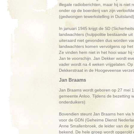
illegale radioberichten, maar hij is nie
onder op de boerderij van zijn verloofd
(gedwongen tewerkstelling in Duitsland).
In januari 1945 krijgt de SD (Sicherheits
landwachters (hulppolitie bestaande uit 
uiteraard niet gevonden dus worden va
landwachters komen vervolgens op het i
Ze vinden hem niet in het hooi waar hij 
Jan te voorschijn. Jan Dekker wordt eve
vader wordt na 4 weken vrijgelaten. O
Dekkerstraat in de Hoogeveense verze
Jan Braams
Jan Braams wordt geboren op 27 mei 1897
gemeente Anloo. Tijdens de bezetting wo
onderduikers).
Bovendien steunt Jan Braams hen via he
voor de GDN (Geheime Dienst Nederland
Anne Smallenbroek, de leider van de g
bekend. De hele groep wordt opgerold 