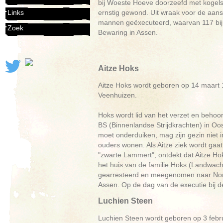
bij Woeste Hoeve doorzeefd met kogels.
ernstig gewond. Uit wraak voor de aans
Links
mannen geëxecuteerd, waarvan 117 bij 
Zoek
Bewaring in Assen.
Aitze Hoks
Aitze Hoks wordt geboren op 14 maart 190
Veenhuizen.
Hoks wordt lid van het verzet en behoo
BS (Binnenlandse Strijdkrachten) in Oost
moet onderduiken, mag zijn gezin niet in
ouders wonen. Als Aitze ziek wordt gaa
"zwarte Lammert", ontdekt dat Aitze Ho
het huis van de familie Hoks (Landwacht
gearresteerd en meegenomen naar Norg.
Assen. Op de dag van de executie bij de
Luchien Steen
Luchien Steen wordt geboren op 3 febru