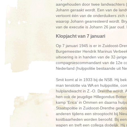
aangehouden door twee landwachters (N
Johann geraakt wordt. Een van de land
vertoont één van de onderduikers zich o
waarop Johann gearresteerd wordt. Bry
van de executie is Johann 26 jaar oud. 
Klopjacht van 7 januari
Op 7 januari 1945 is er in Zuidoost-Dre
Burgemeester Hendrik Marinus Verbeek 
uitvoering is in handen van de 32-jarig
compagniescommandant van de 12e comp
Nederland (hulppolitie bestaande uit N
Smit komt al in 1933 bij de NSB. Hij bekl
man tenslotte via WA en hulppolitie,
hulplandwacht in Z.-O. Drenthe wordt. A
hen ook de jeugdige Hillegondus Botter 
kamp 'Erica' in Ommen en daarna hulpa
Staatspolitie in Zuidoost-Drenthe gede
anderen tijdens een strooptocht bij Ni
kostbaarheden worden beroofd. Bij een 
wapen en treft een collega dodelijk. H