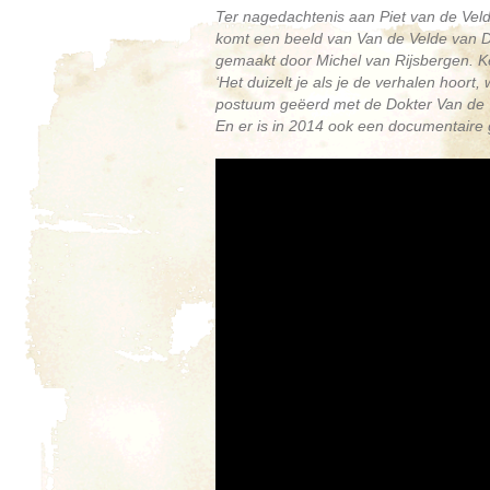
Ter nagedachtenis aan Piet van de Veld
komt een beeld van Van de Velde van D
gemaakt door Michel van Rijsbergen. K
‘Het duizelt je als je de verhalen hoor
postuum geëerd met de Dokter Van de 
En er is in 2014 ook een documentaire 