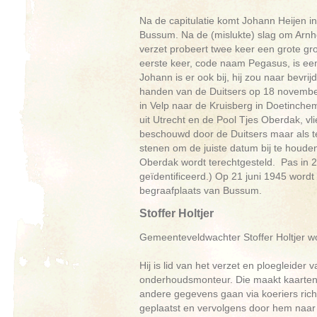
Na de capitulatie komt Johann Heijen in 
Bussum. Na de (mislukte) slag om Arnhem
verzet probeert twee keer een grote gro
eerste keer, code naam Pegasus, is een
Johann is er ook bij, hij zou naar bevrij
handen van de Duitsers op 18 november
in Velp naar de Kruisberg in Doetinche
uit Utrecht en de Pool Tjes Oberdak, vli
beschouwd door de Duitsers maar als ter
stenen om de juiste datum bij te houde
Oberdak wordt terechtgesteld. Pas in 2
geïdentificeerd.) Op 21 juni 1945 word
begraafplaats van Bussum.
Stoffer Holtjer
Gemeenteveldwachter Stoffer Holtjer w
Hij is lid van het verzet en ploegleide
onderhoudsmonteur. Die maakt kaarten
andere gegevens gaan via koeriers richt
geplaatst en vervolgens door hem naa