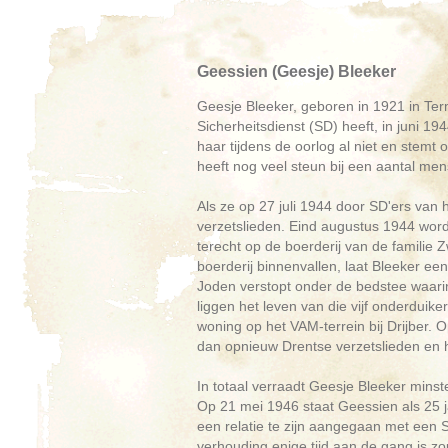
Geessien (Geesje) Bleeker
Geesje Bleeker, geboren in 1921 in Term
Sicherheitsdienst (SD) heeft, in juni 1
haar tijdens de oorlog al niet en stemt
heeft nog veel steun bij een aantal mense
Als ze op 27 juli 1944 door SD'ers van 
verzetslieden. Eind augustus 1944 wo
terecht op de boerderij van de familie 
boerderij binnenvallen, laat Bleeker ee
Joden verstopt onder de bedstee waarin G
liggen het leven van die vijf onderduik
woning op het VAM-terrein bij Drijber. 
dan opnieuw Drentse verzetslieden en 
In totaal verraadt Geesje Bleeker mins
Op 21 mei 1946 staat Geessien als 25 ja
een relatie te zijn aangegaan met een 
verhouding enige tijd aan de gang is zou 