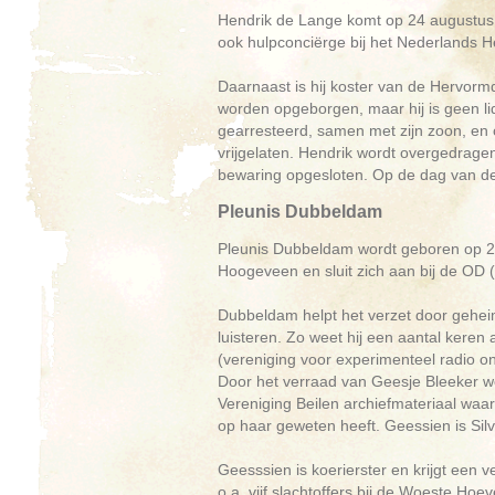
Hendrik de Lange komt op 24 augustus 
ook hulpconciërge bij het Nederlands
Daarnaast is hij koster van de Hervormd
worden opgeborgen, maar hij is geen li
gearresteerd, samen met zijn zoon, en
vrijgelaten. Hendrik wordt overgedragen
bewaring opgesloten. Op de dag van de e
Pleunis Dubbeldam
Pleunis Dubbeldam wordt geboren op 20 
Hoogeveen en sluit zich aan bij de OD (
Dubbeldam helpt het verzet door gehei
luisteren. Zo weet hij een aantal keren
(vereniging voor experimenteel radio o
Door het verraad van Geesje Bleeker wo
Vereniging Beilen archiefmateriaal waaru
op haar geweten heeft. Geessien is Silv
Geesssien is koerierster en krijgt een v
o.a. vijf slachtoffers bij de Woeste Ho