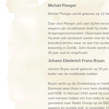
Michiel Ploeger
Michiel Ploeger wordt geboren op 12 de
Daar sluit Ploeger zich aan bij het verz
wegens zijn verzetswerk duikt hij onder 
droppingscommandant. Daarnaast doet h
Hij doet ook zendwerk samen met de Ie
boerderij binnen waar ze aan het zende
bewaring in Zwolle. John Austin wordt o
26 jaar oud en ongehuwd.
Johann Diederich Frans Bryan
Johann Bryan wordt geboren op 20 juli
kader van de mobilisatie melden.
Bryan vecht op de Grebbeberg en heeft
Eenmaal weer thuis is voor hem duidelijk
anti-NSB. In februari 1942 wordt hij co
veel mensen helpen om hun radio te verbe
geluisterd naar Radio Oranje op de BBC.
wapens en munitie buit. In november 19