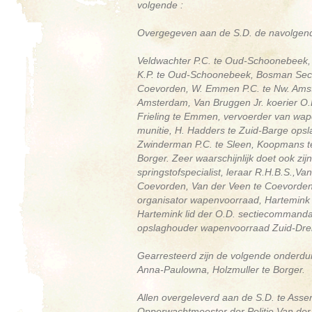
volgende :
Overgegeven aan de S.D. de navolgen
Veldwachter P.C. te Oud-Schoonebeek,
K.P. te Oud-Schoonebeek, Bosman Sect
Coevorden, W. Emmen P.C. te Nw. Amste
Amsterdam, Van Bruggen Jr. koerier O.
Frieling te Emmen, vervoerder van wap
munitie, H. Hadders te Zuid-Barge ops
Zwinderman P.C. te Sleen, Koopmans te 
Borger. Zeer waarschijnlijk doet ook zi
springstofspecialist, leraar R.H.B.S.,
Coevorden, Van der Veen te Coevorden,
organisator wapenvoorraad, Hartemink
Hartemink lid der O.D. sectiecommanda
opslaghouder wapenvoorraad Zuid-Dren
Gearresteerd zijn de volgende onderdu
Anna-Paulowna, Holzmuller te Borger.
Allen overgeleverd aan de S.D. te Asse
Opperwachtmeester der Politie Van der