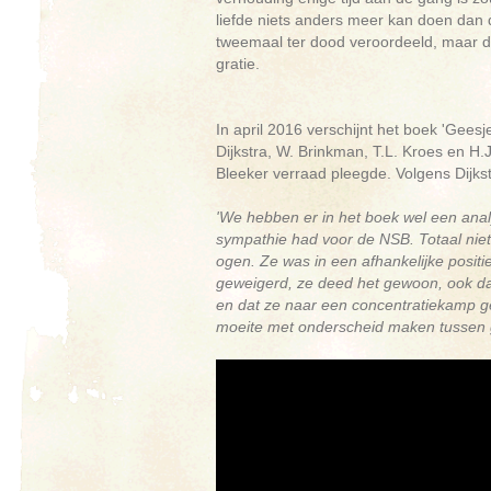
liefde niets anders meer kan doen dan 
tweemaal ter dood veroordeeld, maar die
gratie.
In april 2016 verschijnt het boek 'Gee
Dijkstra, W. Brinkman, T.L. Kroes en H
Bleeker verraad pleegde. Volgens Dijkst
'We hebben er in het boek wel een ana
sympathie had voor de NSB. Totaal niet
ogen. Ze was in een afhankelijke positi
geweigerd, ze deed het gewoon, ook da
en dat ze naar een concentratiekamp g
moeite met onderscheid maken tussen g