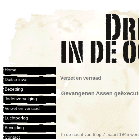
Home
Verzet en verraad
Duitse inval
Bezetting
Gevangenen Assen geëxecute
Jodenvervolging
Verzet en verraad
Luchtoorlog
Bevrijding
In de nacht van 6 op 7 maart 1945 wor
Contact