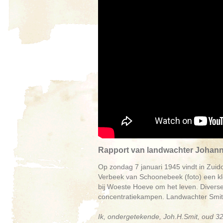
Rapport van landwachter Johann
Op zondag 7 januari 1945 vindt in Zui
Verbeek van Schoonebeek (foto) een kl
bij Woeste Hoeve om het leven. Divers
concentratiekampen. Landwachter Smit (3
Ik, ondergetekende, Joh.H.Smit, oud 3