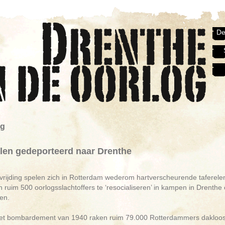
De
ng
len gedeporteerd naar Drenthe
vrijding spelen zich in Rotterdam wederom hartverscheurende taferel
 ruim 500 oorlogsslachtoffers te ‘resocialiseren’ in kampen in Drenthe 
en.
het bombardement van 1940 raken ruim 79.000 Rotterdammers dakloos