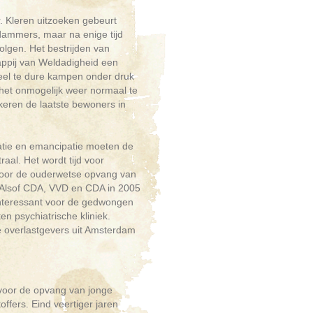
. Kleren uitzoeken gebeurt
dammers, maar na enige tijd
olgen. Het bestrijden van
ppij van Weldadigheid een
 veel te dure kampen onder druk
 het onmogelijk weer normaal te
 keren de laatste bewoners in
atie en emancipatie moeten de
aal. Het wordt tijd voor
 voor de ouderwetse opvang van
. Alsof CDA, VVD en CDA in 2005
t interessant voor de gedwongen
n psychiatrische kliniek.
e overlastgevers uit Amsterdam
t voor de opvang van jonge
ffers. Eind veertiger jaren