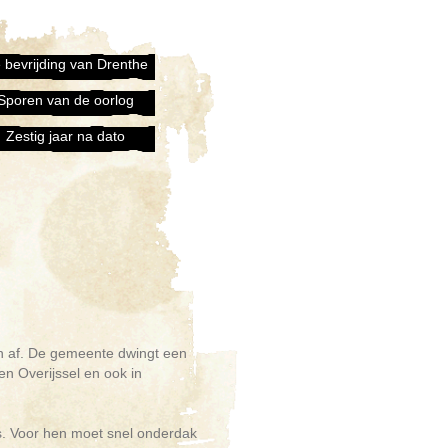
 bevrijding van Drenthe
Sporen van de oorlog
Zestig jaar na dato
en af. De gemeente dwingt een
en Overijssel en ook in
. Voor hen moet snel onderdak