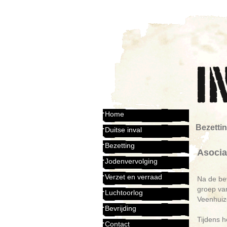
Home
Bezetti
Duitse inval
Bezetting
Asocia
Jodenvervolging
Verzet en verraad
Na de be
groep van
Luchtoorlog
Veenhuiz
Bevrijding
Tijdens 
Contact