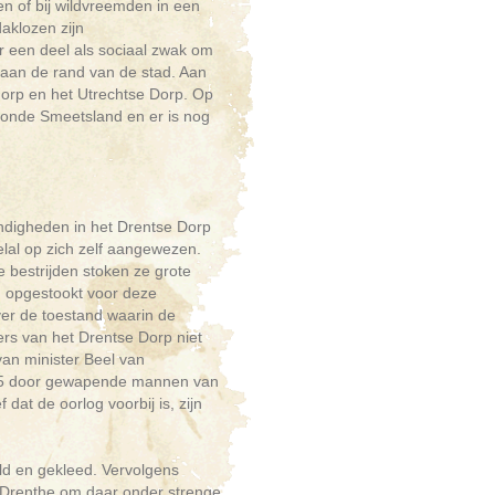
en of bij wildvreemden in een
aklozen zijn
or een deel als sociaal zwak om
aan de rand van de stad. Aan
dorp en het Utrechtse Dorp. Op
lmonde Smeetsland en er is nog
ndigheden in het Drentse Dorp
elal op zich zelf aangewezen.
 bestrijden stoken ze grote
n opgestookt voor deze
over de toestand waarin de
rs van het Drentse Dorp niet
an minister Beel van
1945 door gewapende mannen van
at de oorlog voorbij is, zijn
d en gekleed. Vervolgens
 Drenthe om daar onder strenge