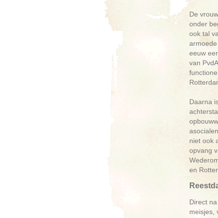
De vrouw
onder be
ook tal v
armoede 
eeuw eerd
van PvdA 
functione
Rotterda
Daarna i
achtersta
opbouwwe
asocialen
niet ook 
opvang va
Wederom v
en Rotte
Reestda
Direct na
meisjes, 