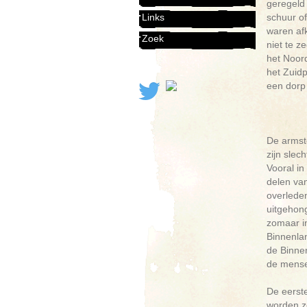
geregeld 
schuur o
Links
waren afk
Zoek
niet te 
het Noor
het Zuidp
een dorp 
De armst
zijn slec
Vooral in
delen va
overleden
uitgehon
zomaar i
Binnenla
de Binnen
de mensen
De eerst
worden z