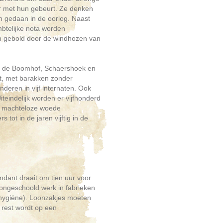
 er met hun gebeurt. Ze denken
n gedaan in de oorlog. Naast
mbtelijke nota worden
en gebold door de windhozen van
ot, de Boomhof, Schaershoek en
ht, met barakken zonder
nderen in vijf internaten. Ook
teindelijk worden er vijfhonderd
an machteloze woede
ot in de jaren vijftig in de
dant draait om tien uur voor
 ongeschoold werk in fabrieken
 hygiëne). Loonzakjes moeten
 rest wordt op een