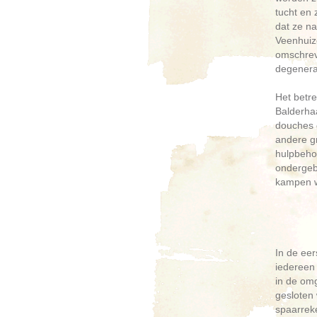
tucht en 
dat ze n
Veenhuize
omschrev
degenerat
Het betr
Balderhaa
douches o
andere gr
hulpbeho
ondergebr
kampen 
In de ee
iedereen 
in de om
gesloten 
spaarrek