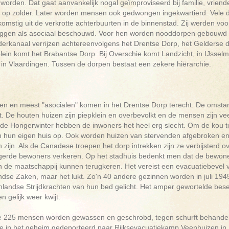
worden. Dat gaat aanvankelijk nogal geïmproviseerd bij familie, vriend
f op zolder. Later worden mensen ook gedwongen ingekwartierd. Vele d
omstig uit de verkrotte achterbuurten in de binnenstad. Zij werden vo
zeggen als asociaal beschouwd. Voor hen worden nooddorpen gebouwd 
derkanaal verrijzen achtereenvolgens het Drentse Dorp, het Gelderse 
lein komt het Brabantse Dorp. Bij Overschie komt Landzicht, in IJsse
in Vlaardingen. Tussen de dorpen bestaat een zekere hiërarchie.
en en meest "asocialen" komen in het Drentse Dorp terecht. De omsta
ht. De houten huizen zijn piepklein en overbevolkt en de mensen zijn ve
 de Hongerwinter hebben de inwoners het heel erg slecht. Om de kou te
n hun eigen huis op. Ook worden huizen van stervenden afgebroken e
 zijn. Als de Canadese troepen het dorp intrekken zijn ze verbijsterd 
gerde bewoners verkeren. Op het stadhuis bedenkt men dat de bewone
n de maatschappij kunnen terugkeren. Het vereist een evacuatiebevel v
ndse Zaken, maar het lukt. Zo'n 40 andere gezinnen worden in juli 
landse Strijdkrachten van hun bed gelicht. Het amper gewortelde besef d
 gelijk weer kwijt.
e 225 mensen worden gewassen en geschrobd, tegen schurft behandel
e in het geheim gedeporteerd naar Rijksevacuatiekamp Veenhuizen in