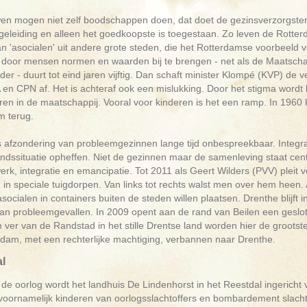
en mogen niet zelf boodschappen doen, dat doet de gezinsverzorgster
geleiding en alleen het goedkoopste is toegestaan. Zo leven de Rotter
an 'asocialen' uit andere grote steden, die het Rotterdamse voorbeeld v
door mensen normen en waarden bij te brengen - net als de Maatscha
er - duurt tot eind jaren vijftig. Dan schaft minister Klompé (KVP) de
en CPN af. Het is achteraf ook een mislukking. Door het stigma wordt
ren in de maatschappij. Vooral voor kinderen is het een ramp. In 1960
m terug.
s afzondering van probleemgezinnen lange tijd onbespreekbaar. Integr
ndssituatie opheffen. Niet de gezinnen maar de samenleving staat centr
rk, integratie en emancipatie. Tot 2011 als Geert Wilders (PVV) pleit
 in speciale tuigdorpen. Van links tot rechts walst men over hem heen
asocialen in containers buiten de steden willen plaatsen. Drenthe blijf
n probleemgevallen. In 2009 opent aan de rand van Beilen een geslote
er van de Randstad in het stille Drentse land worden hier de grootst
rdam, met een rechterlijke machtiging, verbannen naar Drenthe.
l
 de oorlog wordt het landhuis De Lindenhorst in het Reestdal ingerich
voornamelijk kinderen van oorlogsslachtoffers en bombardement slachto