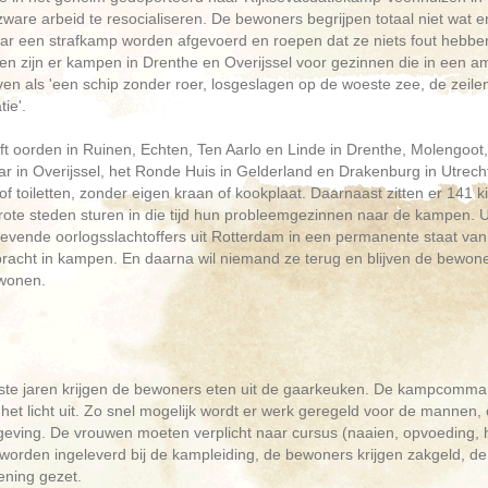
zware arbeid te resocialiseren. De bewoners begrijpen totaal niet wat
aar een strafkamp worden afgevoerd en roepen dat ze niets fout hebbe
n zijn er kampen in Drenthe en Overijssel voor gezinnen die in een a
en als 'een schip zonder roer, losgeslagen op de woeste zee, de zeil
ie'.
eft oorden in Ruinen, Echten, Ten Aarlo en Linde in Drenthe, Molengo
r in Overijssel, het Ronde Huis in Gelderland en Drakenburg in Utrec
f toiletten, zonder eigen kraan of kookplaat. Daarnaast zitten er 141 ki
ote steden sturen in die tijd hun probleemgezinnen naar de kampen. Ui
evende oorlogsslachtoffers uit Rotterdam in een permanente staat v
acht in kampen. En daarna wil niemand ze terug en blijven de bewoners t
wonen.
rste jaren krijgen de bewoners eten uit de gaarkeuken. De kampcomman
het licht uit. Zo snel mogelijk wordt er werk geregeld voor de mannen,
geving. De vrouwen moeten verplicht naar cursus (naaien, opvoeding,
worden ingeleverd bij de kampleiding, de bewoners krijgen zakgeld, de
ening gezet.