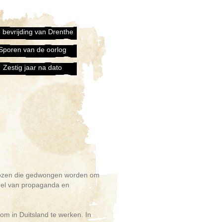
 bevrijding van Drenthe
Sporen van de oorlog
Zestig jaar na dato
rklozen die gedwongen worden om
ddel van propaganda en
m in Duitsland te werken. In