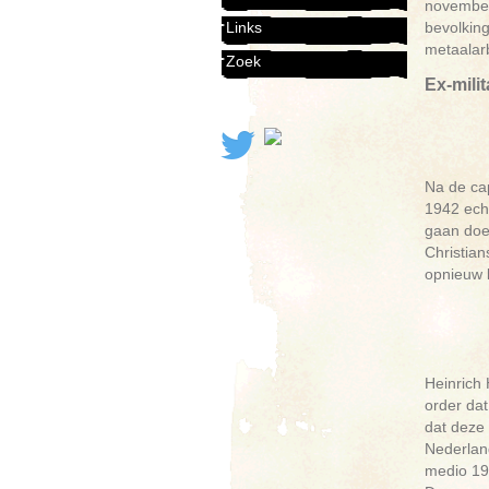
november
bevolking
Links
metaalarb
Zoek
Ex-milit
Na de cap
1942 echt
gaan doe
Christian
opnieuw 
Heinrich 
order dat
dat deze 
Nederlan
medio 194