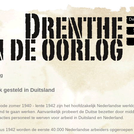
De
ng
k gesteld in Duitsland
riode zomer 1940 - lente 1942 zijn het hoofdzakelijk Nederlandse we
and te gaan werken. Aanvankelijk probeert de Duitse bezetter door mi
cties personeel te werven voor arbeid in Duitsland en Nederland.
tus 1942 worden de eerste 40.000 Nederlandse arbeiders opgeroepen o