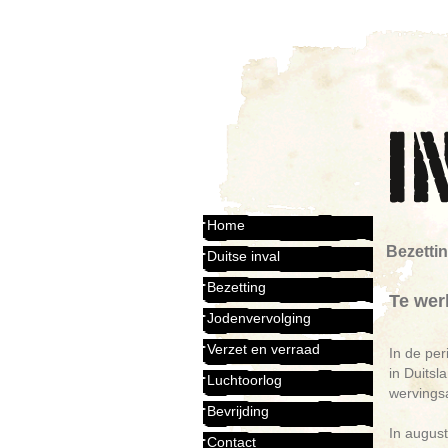
Home
Bezetti
Duitse inval
Bezetting
Te wer
Jodenvervolging
Verzet en verraad
In de pe
in Duitsl
Luchtoorlog
wervingsa
Bevrijding
In augus
Contact