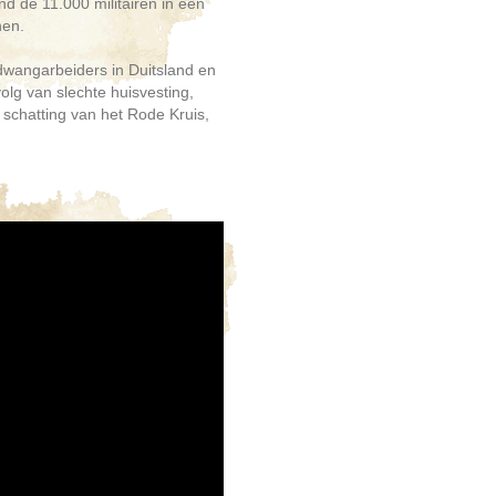
ond de 11.000 militairen in een
nen.
 dwangarbeiders in Duitsland en
olg van slechte huisvesting,
chatting van het Rode Kruis,