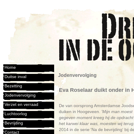
Home
Jodenvervolging
Duitse inval
Bezetting
Eva Roselaar duikt onder in
Jodenvervolging
Verzet en verraad
De van oorsprong Amsterdamse Joodse E
duiken in Hoogeveen.
'Mijn man moest 
Luchtoorlog
gegeven moment kreeg hij de opdracht
Bevrijding
het karwei klaar was, moesten wij terug. 
2014 in de serie 'Na de bevrijding' bij 
Contact