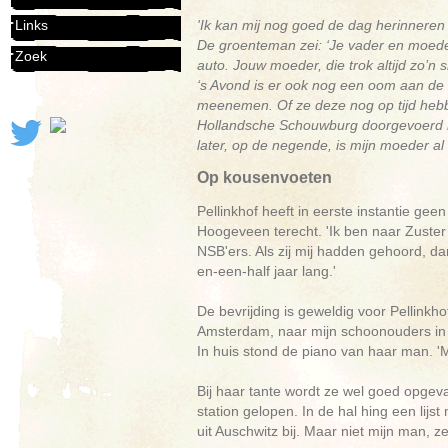
'Ik kan mij nog goed de dag herinneren
Links
De groenteman zei: ‘Je vader en moeder
Zoek
auto. Jouw moeder, die trok altijd zo’n 
‘s Avond is er ook nog een oom aan de
meenemen. Of ze deze nog op tijd hebbe
Hollandsche Schouwburg doorgevoerd 
later, op de negende, is mijn moeder al 
Op kousenvoeten
Pellinkhof heeft in eerste instantie ge
Hoogeveen terecht. 'Ik ben naar Zust
NSB'ers. Als zij mij hadden gehoord, d
en-een-half jaar lang.'
De bevrijding is geweldig voor Pellinkh
Amsterdam, naar mijn schoonouders in Be
In huis stond de piano van haar man. '
Bij haar tante wordt ze wel goed opgev
station gelopen. In de hal hing een li
uit Auschwitz bij. Maar niet mijn man, ze